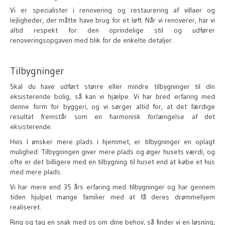
Vi er specialister i renovering og restaurering af villaer og
lejligheder, der måtte have brug for et løft. Når vi renoverer, har vi
altid respekt for den oprindelige stil og udfører
renoveringsopgaven med blik for de enkelte detaljer.
Tilbygninger
Skal du have udført større eller mindre tilbygninger til din
eksisterende bolig, så kan vi hjælpe. Vi har bred erfaring med
denne form for byggeri, og vi sørger altid for, at det færdige
resultat fremstår som en harmonisk forlængelse af det
eksisterende.
Hvis I ønsker mere plads i hjemmet, er tilbygninger en oplagt
mulighed. Tilbygningen giver mere plads og øger husets værdi, og
ofte er det billigere med en tilbygning til huset end at købe et hus
med mere plads.
Vi har mere end 35 års erfaring med tilbygninger og har gennem
tiden hjulpet mange familier med at få deres drømmehjem
realiseret.
Ring og tag en snak med os om dine behov, så finder vi en løsning,